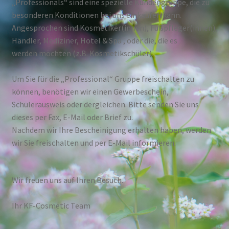
„Professionals“ sind eine spezielle Kundengruppe, die zu
besonderen Konditionen bei uns einkaufen kann.
Angesprochen sind Kosmetiker(innen), Fußpfleger(innen),
Händler, Mediziner, Hotel & Spa , oder die, die es
werden möchten (z.B. Kosmetikschüler).
Um Sie für die „Professional“ Gruppe freischalten zu
können, benötigen wir einen Gewerbeschein,
Schülerausweis oder dergleichen. Bitte senden Sie uns
dieses per Fax, E-Mail oder Brief zu.
Nachdem wir Ihre Bescheinigung erhalten haben, werden
wir Sie freischalten und per E-Mail informieren.
Wir freuen uns auf Ihren Besuch.
Ihr KF-Cosmetic Team