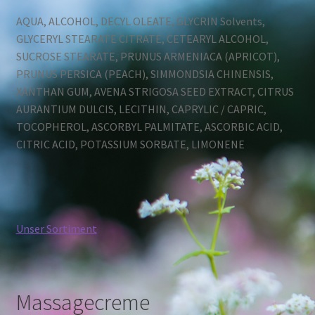
AQUA, ALCOHOL, DECYL OLEATE, GLYCRIN Solvents,
GLYCERYL STEARATE CITRATE, CETEARYL ALCOHOL,
SUCROSE STEARATE, PRUNUS ARMENIACA (APRICOT),
PRUNUS PERSICA (PEACH), SIMMONDSIA CHINENSIS,
XANTHAN GUM, AVENA STRIGOSA SEED EXTRACT, CITRUS
AURANTIUM DULCIS, LECITHIN, CAPRYLIC / CAPRIC,
TOCOPHEROL, ASCORBYL PALMITATE, ASCORBIC ACID,
CITRIC ACID, POTASSIUM SORBATE, LIMONENE
Unser Sortiment
Massagecreme