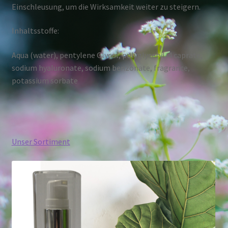
Einschleusung, um die Wirksamkeit weiter zu steigern.
Inhaltsstoffe:
Aqua (water), pentylene Glycol, polyglyceryl-4 caprate,
sodium hyaluronate, sodium benzonate, fragrance,
potassium sorbate
Unser Sortiment