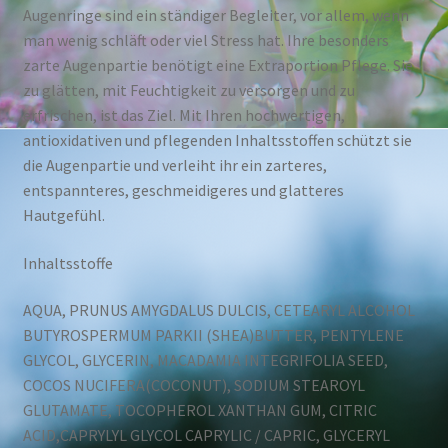
Augenringe sind ein ständiger Begleiter, vor allem, wenn
man wenig schläft oder viel Stress hat. Ihre besonders
zarte Augenpartie benötigt eine Extraportion Pflege. Sie
zu glätten, mit Feuchtigkeit zu versorgen und zu
erfrischen, ist das Ziel. Mit Ihren hochwertigen,
antioxidativen und pflegenden Inhaltsstoffen schützt sie
die Augenpartie und verleiht ihr ein zarteres,
entspannteres, geschmeidigeres und glatteres
Hautgefühl.
Inhaltsstoffe
AQUA, PRUNUS AMYGDALUS DULCIS, CETEARYL ALCOHOL
BUTYROSPERMUM PARKII (SHEA)BUTTER, PENTYLENE
GLYCOL, GLYCERIN, MACADAMIA INTEGRIFOLIA SEED,
COCOS NUCIFERA(COCONUT), SODIUM STEAROYL
GLUTAMATE, TOCOPHEROL XANTHAN GUM, CITRIC
ACID,CAPRYLYL GLYCOL CAPRYLIC / CAPRIC, GLYCERYL