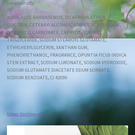
Inhaltsstoffe:
AQUA, ALOE BARBADENSIS, DICAPRYLYL ETHER,
GLYCERIN, CETEARYLALCOHOL, SORBITOL, SQUALANE,
DICAPRYLYL CARBONATE, CAPRYLIC / CAPRIC
TRIGLYCERIDE, SODIUM STEAROYL GLUTAMATE,
ETHYLHEXYLGLYCERIN, XANTHAN GUM,
PHENOXYETHANOL, FRAGRANCE, OPUNTIA FICUS INDICA
STEM EXTRACT, SODIUM LURONATE, SODIUM HYDROXIDE,
SODIUM GLUTAMATE DIACETATE SSIUM SORBATE,
SODIUM BENZOATE, CI 42090
Unser Sortiment