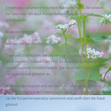
Entdecken Sie unsere luxuriöse Massagecreme, die sowohl
für Gesichts- als auch Körperbehandlungen optimal
geeignet ist.
Angereichert mit
wertvollen karibischen
Ölen und Sheabutter, bietet sie eine reichhaltige Pflege
ohne Paraffin, Silikon oder PEG. Es macht jede Massage zu
einem puren Wohlfühlerlebnis. Die Haut fühlt sich
entspannt und genährt an.
Während des massierens werden Sie feststellen, wie sich
die Gleitfähigkeit der Creme nach kurzer Zeit erhöht, da
sie die Körpertemperatur annimmt und sanft über die Haut
gleitet.