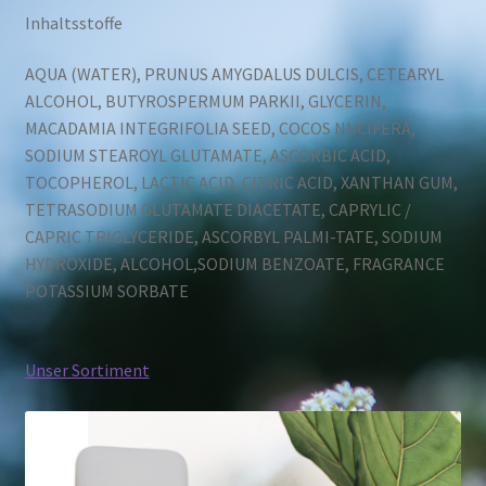
Inhaltsstoffe
AQUA (WATER), PRUNUS AMYGDALUS DULCIS, CETEARYL
ALCOHOL, BUTYROSPERMUM PARKII, GLYCERIN,
MACADAMIA INTEGRIFOLIA SEED, COCOS NUCIFERA,
SODIUM STEAROYL GLUTAMATE, ASCORBIC ACID,
TOCOPHEROL, LACTIC ACID, CITRIC ACID, XANTHAN GUM,
TETRASODIUM GLUTAMATE DIACETATE, CAPRYLIC /
CAPRIC TRIGLYCERIDE, ASCORBYL PALMI-TATE, SODIUM
HYDROXIDE, ALCOHOL,SODIUM BENZOATE, FRAGRANCE
POTASSIUM SORBATE
Unser Sortiment