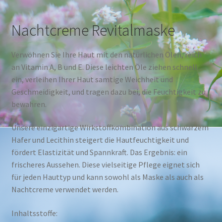
Nachtcreme Revitalmaske
Verwöhnen Sie Ihre Haut mit den natürlichen Ölen, reich
an Vitamin A, B und E. Diese leichten Öle ziehen schnell
ein, verleihen Ihrer Haut samtige Weichheit und
Geschmeidigkeit, und tragen dazu bei, die Feuchtigkeit zu
bewahren.
Unsere einzigartige Wirkstoffkombination aus schwarzem
Hafer und Lecithin steigert die Hautfeuchtigkeit und
fördert Elastizität und Spannkraft. Das Ergebnis: ein
frischeres Aussehen. Diese vielseitige Pflege eignet sich
für jeden Hauttyp und kann sowohl als Maske als auch als
Nachtcreme verwendet werden.
Inhaltsstoffe: