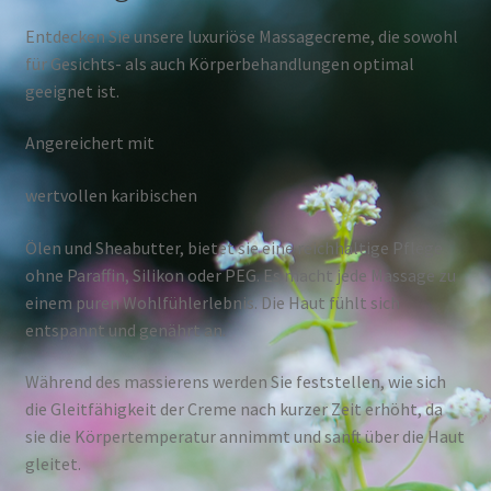
Entdecken Sie unsere luxuriöse Massagecreme, die sowohl
für Gesichts- als auch Körperbehandlungen optimal
geeignet ist.
Angereichert mit
wertvollen karibischen
Ölen und Sheabutter, bietet sie eine reichhaltige Pflege
ohne Paraffin, Silikon oder PEG. Es macht jede Massage zu
einem puren Wohlfühlerlebnis. Die Haut fühlt sich
entspannt und genährt an.
Während des massierens werden Sie feststellen, wie sich
die Gleitfähigkeit der Creme nach kurzer Zeit erhöht, da
sie die Körpertemperatur annimmt und sanft über die Haut
gleitet.