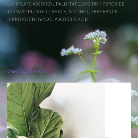
CAPRYLATE ASCORBYL PALMITATE,SODIUM HYDROXIDE
TETRASODIUM GLUTAMATE, ALCOHOL, FRAGRANCE,
DIPROPYLENEGLYCOL ASCORBIC ACID
Unser Sortiment