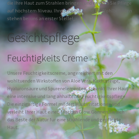
die Ihre Haut zum Strahlen bringen, und erleben Sie Pflege
auf höchstem Niveau. Ihre Schönheit und Ihr Wohlbefinden
stehen bei uns an erster Stelle!_-
Gesichtspflege
Feuchtigkeits Creme
Unsere Feuchtigkeitscreme, angereichert mit den
wohltuenden Wirkstoffen von Aloe Vera, Kaktusfeige,
Hyaluronsäure und Spurenelementen, schenkt Ihrer Haut
eine intensive und lang anhaltende Feuchtigkeitspflege
Die einzigartige Formel mildert Hautirritationen und
verleiht Ihrer Haut einen frischen Glow. Gönnen Sie sich
das Beste der Natur für eine strahlende und gepflegte
Haut.