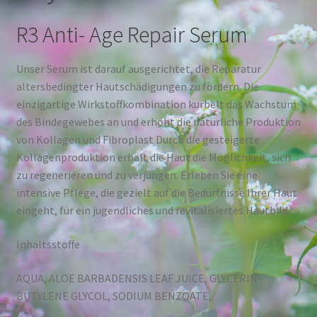
R3 Anti- Age Repair Serum
Unser Serum ist darauf ausgerichtet, die Reparatur
altersbedingter Hautschädigungen zu fördern. Die
einzigartige Wirkstoffkombination kurbelt das Wachstum
des Bindegewebes an und erhöht die natürliche Produktion
von Kollagen und Fibroplast Durch die gesteigerte
Kollagenproduktion erhält die Haut die Möglichkeit, sich
zu regenerieren und zu verjüngen. Erleben Sie eine
intensive Pflege, die gezielt auf die Bedürfnisse Ihrer Haut
eingeht, für ein jugendliches und revitalisiertes Hautbild.
Inhaltsstoffe
AQUA, ALOE BARBADENSIS LEAF JUICE, GLYCERIN
BUTYLENE GLYCOL, SODIUM BENZOATE,