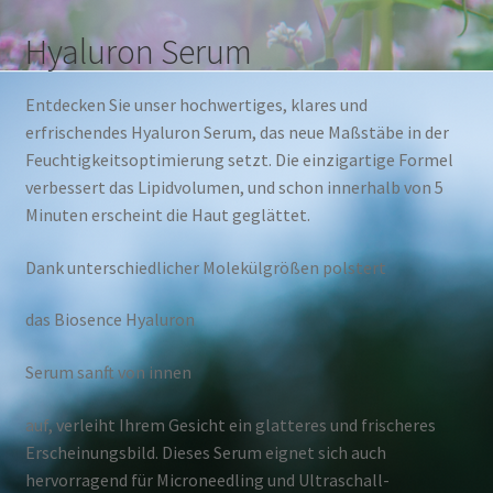
Hyaluron Serum
Entdecken Sie unser hochwertiges, klares und
erfrischendes Hyaluron Serum, das neue Maßstäbe in der
Feuchtigkeitsoptimierung setzt. Die einzigartige Formel
verbessert das Lipidvolumen, und schon innerhalb von 5
Minuten erscheint die Haut geglättet.
Dank unterschiedlicher Molekülgrößen polstert
das Biosence Hyaluron
Serum sanft von innen
auf, verleiht Ihrem Gesicht ein glatteres und frischeres
Erscheinungsbild. Dieses Serum eignet sich auch
hervorragend für Microneedling und Ultraschall-