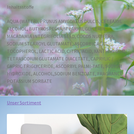
Inhaltsstoffe
AQUA (WATER), PRUNUS AMYGDALUS DULCIS, CETEARYL
ALCOHOL, BUTYROSPERMUM PARKII, GLYCERIN,
MACADAMIA INTEGRIFOLIA SEED, COCOS NUCIFERA,
SODIUM STEAROYL GLUTAMATE, ASCORBIC ACID,
TOCOPHEROL, LACTIC ACID, CITRIC ACID, XANTHAN GUM,
TETRASODIUM GLUTAMATE DIACETATE, CAPRYLIC /
CAPRIC TRIGLYCERIDE, ASCORBYL PALMI-TATE, SODIUM
HYDROXIDE, ALCOHOL,SODIUM BENZOATE, FRAGRANCE
POTASSIUM SORBATE
Unser Sortiment